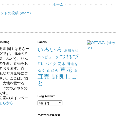
ホーム
ントの投稿 (Atom)
is blog
Labels
いろいろ
樹園 園主はるさー
お知らせ
グです。街場の片
つれづ
コンピュータ
梨、ぶどう、りん
れ
の生産、直売をお
花木
街道を
バイク
ております。直
草花
ゆく
山頭火
鳥
配などお気軽にご
直売
野良しご
さい。ここは、酒
と
、大地を愛する
さー’’のつぶやきの
です。
Blog Archive
樹園のメインペー
ちらから
このブログを検索