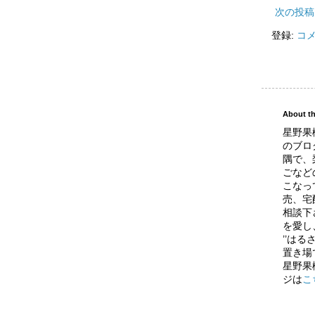
次の投稿
登録:
コメ
About th
星野果
のブロ
隅で、
ごなど
こなっ
売、宅
相談下
を愛し
’’はる
置き場
星野果
ジは
こ