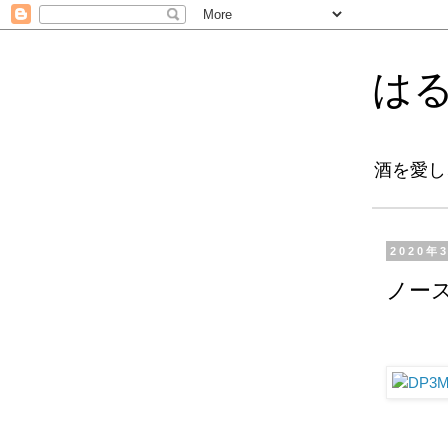
は
酒を愛し
2020年
ノー