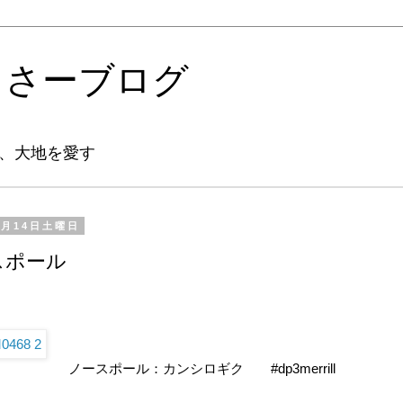
るさーブログ
、大地を愛す
3月14日土曜日
スポール
ノースポール：カンシロギク #dp3merrill