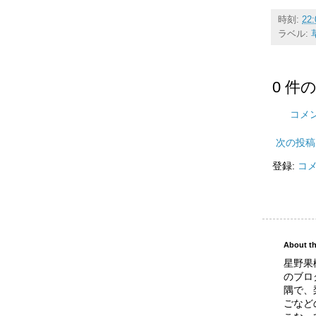
時刻:
22:
ラベル:
0 件
コメ
次の投稿
登録:
コメ
About th
星野果
のブロ
隅で、
ごなど